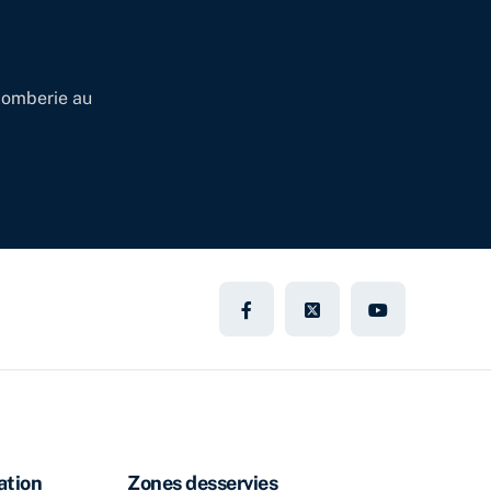
plomberie au
ation
Zones desservies