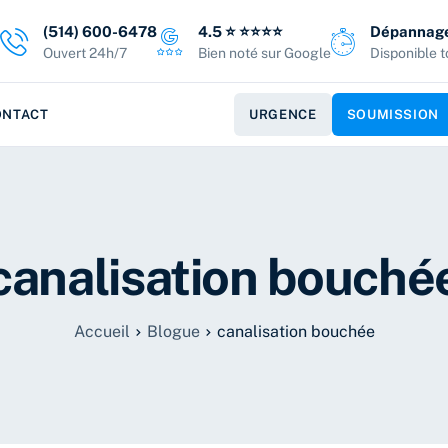
(514) 600-6478
4.5 ⭐️ ⭐️⭐️⭐️⭐️
Dépannage
Ouvert 24h/7
Bien noté sur Google
Disponible t
ONTACT
URGENCE
SOUMISSION
canalisation bouché
Accueil
Blogue
canalisation bouchée