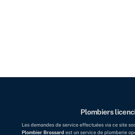
Plombiers licen
Les demandes de service effectuées via ce site s
Plombier Brossard
est un service de plomberie op