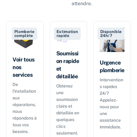
attendre.
Plomberie
Estimation
Disponible
complète
rapide
24h/7
Soumissi
Voir tous
on rapide
Urgence
nos
et
plomberie
services
détaillée
Intervention
De
Obtenez
s rapides
l’installation
une
24/7
aux
soumission
Appelez-
réparations,
claire et
nous pour
nous
détaillée en
une
répondons à
quelques
assistance
tous vos
clics
immédiate.
besoins.
seulement.