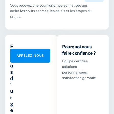
Vous recevez une soumission personnalisée qui
inclut les coûts estimés, les délais et les étapes du
projet.
E
Pourquoi nous
n
faire confiance ?
APPELEZ-NOUS
c
Équipe certifiée,
a
solutions
s
personnalisées,
d
satisfaction garantie
’
u
r
g
e