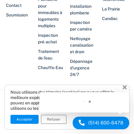
Contact
pour
Installation
La Prairie
immeubles à
plomberie
Soumission
Candiac
logements
Inspection
multiples
par caméra
Inspection
Nettoyage
pré-achat
canalisation
Traitement
et drain
de l'eau
Dépannage
Chauffe-Eau
d'urgence
24/7
Nous utilisons des témoins (cookies) pour vous offrir la
meilleure expérience possible sur notre site web. Vous
© Plombier Brossard • Tous droits réservés.
pouvez en apprendre davantage sur les témoins que nous
utilisons ou les désactiver dans les
paramètres
.
Termes et conditions
Politique de confidentialité
Accepter
Refuser
(514) 600-6478